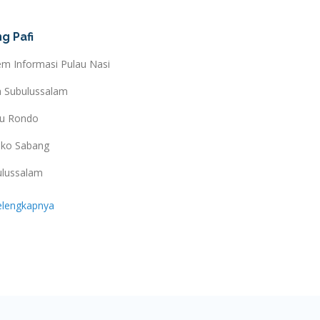
g Pafi
em Informasi Pulau Nasi
a Subulussalam
au Rondo
ko Sabang
ulussalam
elengkapnya