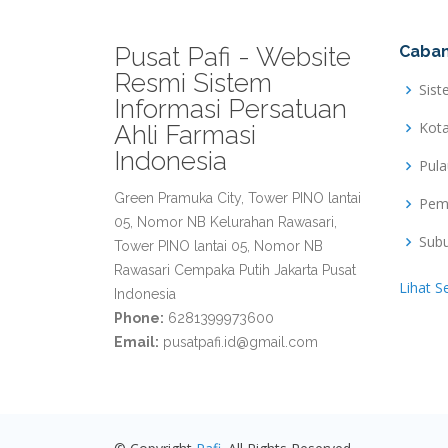
Pusat Pafi - Website
Caban
Resmi Sistem
Sist
Informasi Persatuan
Kot
Ahli Farmasi
Indonesia
Pul
Green Pramuka City, Tower PINO lantai
Pem
05, Nomor NB Kelurahan Rawasari,
Sub
Tower PINO lantai 05, Nomor NB
Rawasari Cempaka Putih Jakarta Pusat
Lihat S
Indonesia
Phone:
6281399973600
Email:
pusatpafi.id@gmail.com