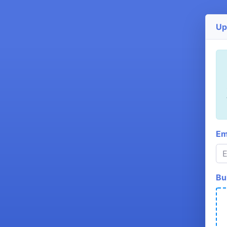
Up
Em
Bu